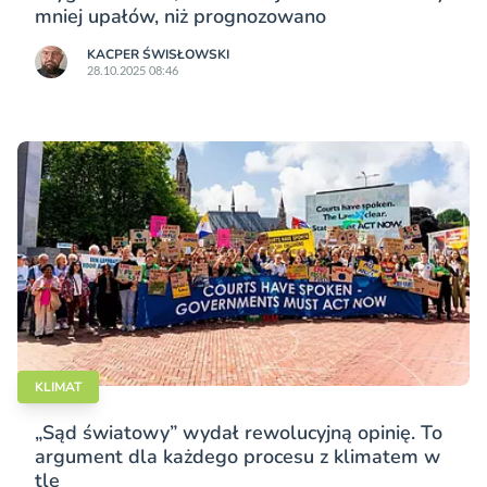
mniej upałów, niż prognozowano
KACPER ŚWISŁO­WSKI
28.10.2025 08:46
KLIMAT
„Sąd światowy” wydał rewolucyjną opinię. To
argument dla każdego procesu z klimatem w
tle