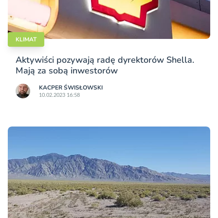
KLIMAT
Aktywiści pozywają radę dyrektorów Shella.
Mają za sobą inwestorów
KACPER ŚWISŁO­WSKI
10.02.2023 16:58