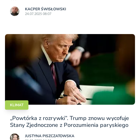
KACPER ŚWISŁO­WSKI
24.07.2025 08:07
KLIMAT
„Powtórka z rozrywki”. Trump znowu wycofuje
Stany Zjednoczone z Porozumienia paryskiego
JUSTYNA PISZCZATOWSKA