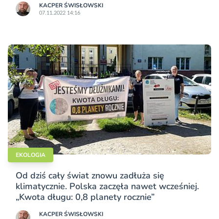
KACPER ŚWISŁO­WSKI
07.11.2022 14:16
EKOLOGIA
Od dziś cały świat znowu zadłuża się
klimatycznie. Polska zaczęła nawet wcześniej.
„Kwota długu: 0,8 planety rocznie”
KACPER ŚWISŁO­WSKI