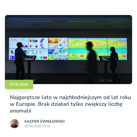
EKOLOGIA
Najgorętsze lato w najchłodniejszym od lat roku
w Europie. Brak działań tylko zwiększy liczbę
anomalii
KACPER ŚWISŁO­WSKI
22.04.2022 12:56