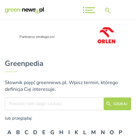
Partnerzy strategiczni
Greenpedia
Słownik pojęć greennews.pl. Wpisz termin, którego
definicja Cię interesuje.
Szukane hasło
SZUKAJ
lub przeglądaj:
A
B
C
D
E
G
H
I
K
L
M
N
O
P