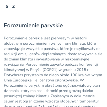
S
Z
Porozumienie paryskie
Porozumienie paryskie
jest pierwszym w historii
globalnym porozumieniem ws. ochrony klimatu, które
zobowiązuje wszystkie państwa, które je ratyfikowały do
redukcji emisji gazów cieplarnianych, dostosowywania sie
do zmian klimatu i inwestowania w niskoemisyjne
rozwiązania. Porozumienie zawarto podczas konferencji
klimatycznej w Paryżu (COP21) w grudniu 2015 r.
Dotychczas przystąpiło do niego około 190 krajów, w tym
Unia Europejska i jej państwa członkowskie. W
Porozumieniu paryskim określono ogólnoświatowy plan
działania, który ma nas uchronić przed groźbą daleko
posuniętej zmiany klimatu. Zapisanym w dokumencie
celem jest ograniczenie wzrostu globalnych temperatur
do wartości poniżej 2 stopni Celsjusza oraz dążenie do