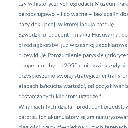
czy w historycznych ogrodach Muzeum Pał
bezobsługowo – i co ważne – bez spalin dba
bazy dokującej, w której ładują baterię.
Szwedzki producent – marka Husqvarna, pod
przedsiębiorstw, już wcześniej zadeklarowała
przewiduje
Porozumienie paryskie
(prioryte
temperatur, by do 2050 r. nie zwiększyły się 
przyspieszenie swojej strategicznej transfo
etapach łańcucha wartości, od pozyskiwani
dostarczanych klientom urządzeń.
W ramach tych działań producent przedsta
baterie. Ich akumulatory są zminiaturyzow
ciągłości pracy również na dużych terenach