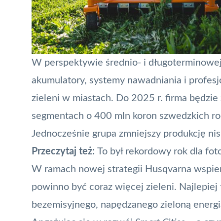
W perspektywie średnio- i długoterminowej
akumulatory, systemy nawadniania i profesj
zieleni w miastach. Do 2025 r. firma będzi
segmentach o 400 mln koron szwedzkich roc
Jednocześnie grupa zmniejszy produkcję n
Przeczytaj też:
To był rekordowy rok dla fot
W ramach nowej strategii Husqvarna wspier
powinno być coraz więcej zieleni. Najlepiej 
bezemisyjnego, napędzanego zieloną energi