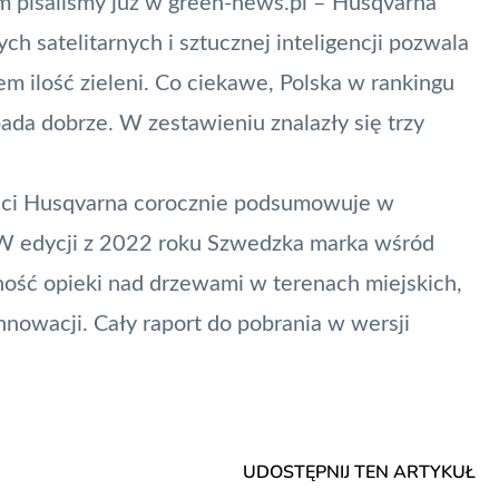
m pisaliśmy już w green-news.pl – Husqvarna
ch satelitarnych i sztucznej inteligencji pozwala
 ilość zieleni. Co ciekawe, Polska w rankingu
ada dobrze. W zestawieniu
znalazły się trzy
ości Husqvarna corocznie podsumowuje w
”. W edycji z 2022 roku Szwedzka marka wśród
ość opieki nad drzewami w terenach miejskich,
nnowacji. Cały raport do pobrania w wersji
UDOSTĘPNIJ TEN ARTYKUŁ