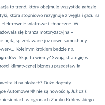
acja to trend, który obejmuje wszystkie gałęzie
yki, która stopniowo rezygnuje z węgla i gazu na
ak elektrownie wiatrowe i słoneczne. W
ngażowała się branża motoryzacyjna –
ie będą sprzedawane już nowe samochody
owery... Kolejnym krokiem będzie np.
 ogrodów. Skąd to wiemy? Swoją strategię w
lności klimatycznej biznesu przedstawiła
woltaiki na blokach? Duże dopłaty
ce Automower® nie są nowością. Już dziś
zniesieniach w ogrodach Zamku Królewskiego