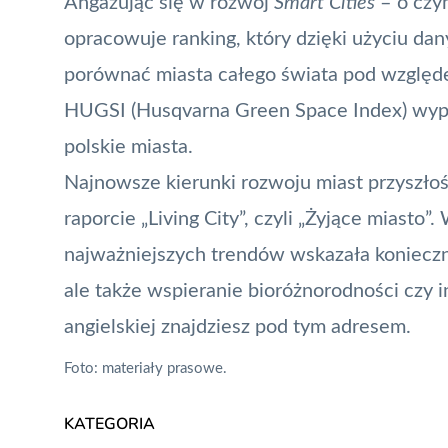
Angażując się w rozwój
Smart Cities
– o czy
opracowuje ranking, który dzięki użyciu dany
porównać miasta całego świata pod względem
HUGSI (Husqvarna Green Space Index) wyp
polskie miasta
.
Najnowsze kierunki rozwoju miast przyszł
raporcie „
Living City
”, czyli „Żyjące miasto
najważniejszych trendów wskazała konieczn
ale także wspieranie bioróżnorodności czy i
angielskiej
znajdziesz pod tym adresem
.
Foto: materiały prasowe.
KATEGORIA