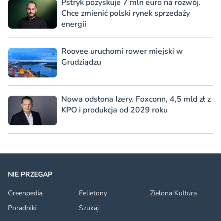
Pstryk pozyskuje 7 mln euro na rozwój.
Chce zmienić polski rynek sprzedaży
energii
Roovee uruchomi rower miejski w
Grudziądzu
Nowa odsłona Izery. Foxconn, 4,5 mld zł z
KPO i produkcja od 2029 roku
NIE PRZEGAP
Greenpedia
Felietony
Zielona Kultura
Poradniki
Szukaj