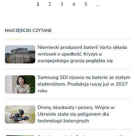
1
2
3
4
5
…
NAJCZĘŚCIEJ CZYTANE
Niemiecki producent baterii Varta składa
wniosek o upadłość. Kryzys u
europejskiego gracza pogłębia się
Samsung SDI stawia na baterie ze stałym
elektrolitem. Produkcja ruszy już w 2027
roku
Drony, blackouty i pożary. Wojna w
Ukrainie stała się poligonem dla
technologii bateryjnych