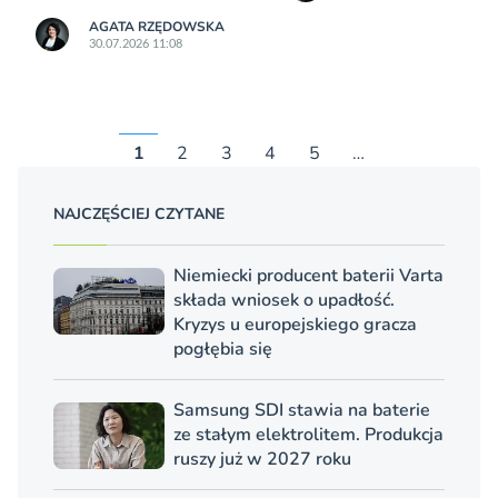
AGATA RZĘDOWSKA
30.07.2026 11:08
1
2
3
4
5
…
NAJCZĘŚCIEJ CZYTANE
Niemiecki producent baterii Varta
składa wniosek o upadłość.
Kryzys u europejskiego gracza
pogłębia się
Samsung SDI stawia na baterie
ze stałym elektrolitem. Produkcja
ruszy już w 2027 roku