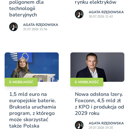
poligonem dla
rynku elektryków
technologii
AGATA RZĘDOWSKA
bateryjnych
30.07.2026 11:42
AGATA RZĘDOWSKA
31.07.2026 15:56
E-MOBILNOŚĆ
E-MOBILNOŚĆ
1,5 mld euro na
Nowa odsłona Izery.
europejskie baterie.
Foxconn, 4,5 mld zł
Bruksela uruchamia
z KPO i produkcja od
program, z którego
2029 roku
może skorzystać
AGATA RZĘDOWSKA
także Polska
29.07.2026 19:35