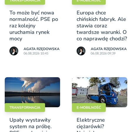
TRANSFORMACJA
E-MOBILNOŚĆ
To może być nowa
Europa chce
normalność. PSE po
chińskich fabryk. Ale
raz kolejny
stawia coraz
uruchamia rynek
twardsze warunki. O
mocy
co naprawdę chodzi?
AGATA RZĘDOWSKA
AGATA RZĘDOWSKA
06.08.2026 10:45
06.08.2026 09:39
TRANSFORMACJA
E-MOBILNOŚĆ
Upały wystawiły
Elektryczne
system na próbę.
ciężarówki?