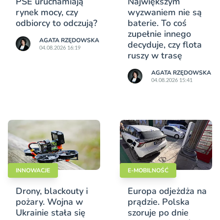
PSE uruchamiają
Największym
rynek mocy, czy
wyzwaniem nie są
odbiorcy to odczują?
baterie. To coś
zupełnie innego
AGATA RZĘDOWSKA
decyduje, czy flota
04.08.2026 16:19
ruszy w trasę
AGATA RZĘDOWSKA
04.08.2026 15:41
INNOWACJE
E-MOBILNOŚĆ
Drony, blackouty i
Europa odjeżdża na
pożary. Wojna w
prądzie. Polska
Ukrainie stała się
szoruje po dnie