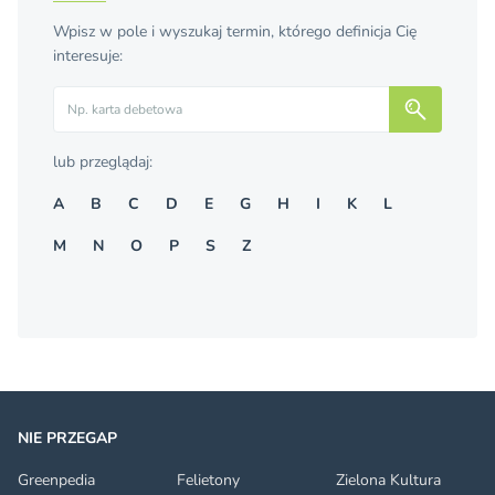
Wpisz w pole i wyszukaj termin, którego definicja Cię
interesuje:
Szukaj
lub przeglądaj:
A
B
C
D
E
G
H
I
K
L
M
N
O
P
S
Z
NIE PRZEGAP
Greenpedia
Felietony
Zielona Kultura