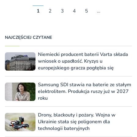
1
2
3
4
5
…
NAJCZĘŚCIEJ CZYTANE
Niemiecki producent baterii Varta składa
wniosek o upadłość. Kryzys u
europejskiego gracza pogłębia się
Samsung SDI stawia na baterie ze stałym
elektrolitem. Produkcja ruszy już w 2027
roku
Drony, blackouty i pożary. Wojna w
Ukrainie stała się poligonem dla
technologii bateryjnych