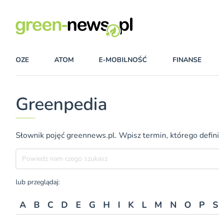
OZE
ATOM
E-MOBILNOŚĆ
FINANSE
Greenpedia
Słownik pojęć greennews.pl. Wpisz termin, którego definic
Szukane hasło
lub przeglądaj:
A
B
C
D
E
G
H
I
K
L
M
N
O
P
S