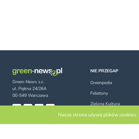
NIE PRZEGAP
Green-News s.c.
Greenpedia
ul. Piękna 24/26A
Felietony
00-549 Warszawa
Zielona Kultura
Nasza strona używa plików cookies. 
Poradniki
Facebook
Twitter
LinkedIn
RSS
© 2026 green-news.pl. All rights
Szukaj
reserved.