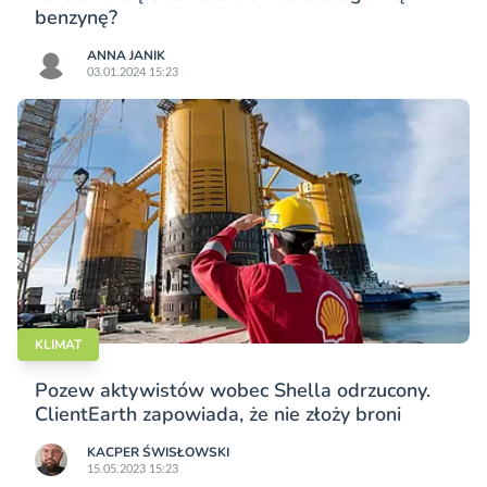
benzynę?
ANNA JANIK
03.01.2024 15:23
KLIMAT
Pozew aktywistów wobec Shella odrzucony.
ClientEarth zapowiada, że nie złoży broni
KACPER ŚWISŁO­WSKI
15.05.2023 15:23