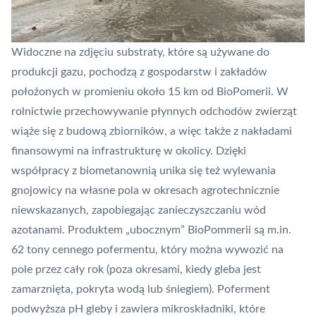
Widoczne na zdjęciu substraty, które są używane do
produkcji gazu, pochodzą z gospodarstw i zakładów
położonych w promieniu około 15 km od BioPomerii. W
rolnictwie przechowywanie płynnych odchodów zwierząt
wiąże się z budową zbiorników, a więc także z nakładami
finansowymi na infrastrukturę w okolicy. Dzięki
współpracy z biometanownią unika się też wylewania
gnojowicy na własne pola w okresach agrotechnicznie
niewskazanych, zapobiegając zanieczyszczaniu wód
azotanami. Produktem „ubocznym” BioPommerii są m.in.
62 tony cennego pofermentu, który można wywozić na
pole przez cały rok (poza okresami, kiedy gleba jest
zamarznięta, pokryta wodą lub śniegiem). Poferment
podwyższa pH gleby i zawiera mikroskładniki, które