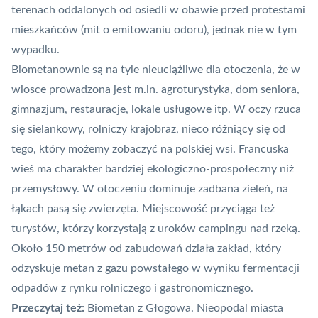
terenach oddalonych od osiedli w obawie przed protestami
mieszkańców (mit o emitowaniu odoru), jednak nie w tym
wypadku.
Biometanownie są na tyle nieuciążliwe dla otoczenia, że w
wiosce prowadzona jest m.in. agroturystyka, dom seniora,
gimnazjum, restauracje, lokale usługowe itp. W oczy rzuca
się sielankowy, rolniczy krajobraz, nieco różniący się od
tego, który możemy zobaczyć na polskiej wsi. Francuska
wieś ma charakter bardziej ekologiczno-prospołeczny niż
przemysłowy. W otoczeniu dominuje zadbana zieleń, na
łąkach pasą się zwierzęta. Miejscowość przyciąga też
turystów, którzy korzystają z uroków campingu nad rzeką.
Około 150 metrów od zabudowań działa zakład, który
odzyskuje metan z gazu powstałego w wyniku fermentacji
odpadów z rynku rolniczego i gastronomicznego.
Przeczytaj też:
Biometan z Głogowa. Nieopodal miasta