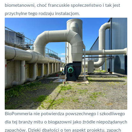
biometanowni, choć francuskie społeczeństwo i tak jest
przychylne tego rodzaju instalacjom.
BioPommeria nie potwierdza powszechnego i szkodliwego
dla tej branży mitu o biogazowni jako źródle niepożądanych
zapachów. Dzięki dbałości o ten aspekt projektu, zapach