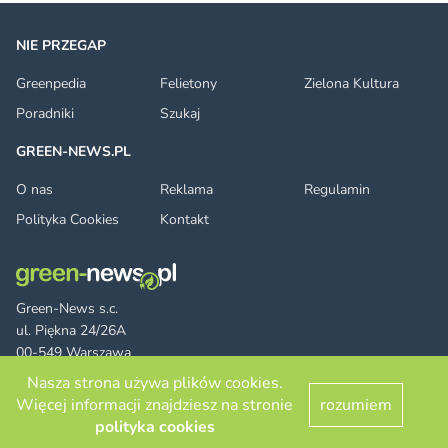
NIE PRZEGAP
Greenpedia
Felietony
Zielona Kultura
Poradniki
Szukaj
GREEN-NEWS.PL
O nas
Reklama
Regulamin
Polityka Cookies
Kontakt
Green-News s.c.
ul. Piękna 24/26A
00-549 Warszawa
Nasza strona używa plików cookies.
Więcej informacji znajdziesz na stronie
rozumiem
Facebook
Twitter
LinkedIn
RSS
© 2026 green-news.pl. All rights reserved.
polityka cookies