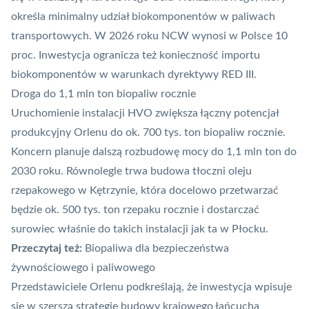
określa minimalny udział biokomponentów w paliwach
transportowych. W 2026 roku NCW wynosi w Polsce 10
proc. Inwestycja ogranicza też konieczność importu
biokomponentów w warunkach dyrektywy RED III.
Droga do 1,1 mln ton biopaliw rocznie
Uruchomienie instalacji HVO zwiększa łączny potencjał
produkcyjny Orlenu do ok. 700 tys. ton biopaliw rocznie.
Koncern planuje dalszą rozbudowę mocy do 1,1 mln ton do
2030 roku. Równolegle trwa budowa tłoczni oleju
rzepakowego w Kętrzynie, która docelowo przetwarzać
będzie ok. 500 tys. ton rzepaku rocznie i dostarczać
surowiec właśnie do takich instalacji jak ta w Płocku.
Przeczytaj też:
Biopaliwa dla bezpieczeństwa
żywnościowego i paliwowego
Przedstawiciele Orlenu podkreślają, że inwestycja wpisuje
się w szerszą strategię budowy krajowego łańcucha