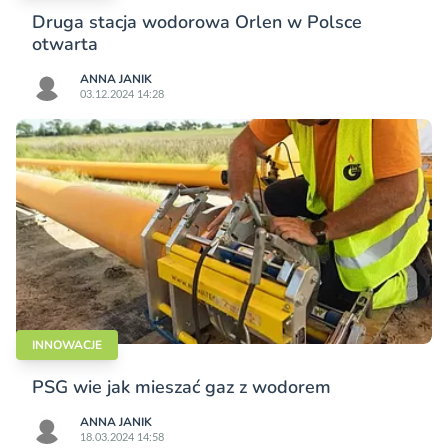
Druga stacja wodorowa Orlen w Polsce
otwarta
ANNA JANIK
03.12.2024 14:28
INNOWACJE
PSG wie jak mieszać gaz z wodorem
ANNA JANIK
18.03.2024 14:58