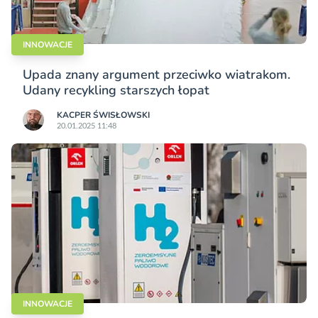
INNOWACJE
Upada znany argument przeciwko wiatrakom.
Udany recykling starszych łopat
KACPER ŚWISŁO­WSKI
20.01.2025 11:48
INNOWACJE