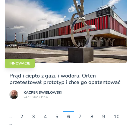
INNOWACJE
Prąd i ciepło z gazu i wodoru. Orlen
przetestował prototyp i chce go opatentować
KACPER ŚWISŁO­WSKI
24.11.2023 11:37
…
2
3
4
5
6
7
8
9
10
…