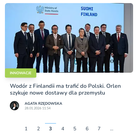
INNOWACJE
Wodór z Finlandii ma trafić do Polski. Orlen
szykuje nowe dostawy dla przemysłu
AGATA RZĘDOWSKA
28.01.2026 11:54
1
2
3
4
5
6
7
…