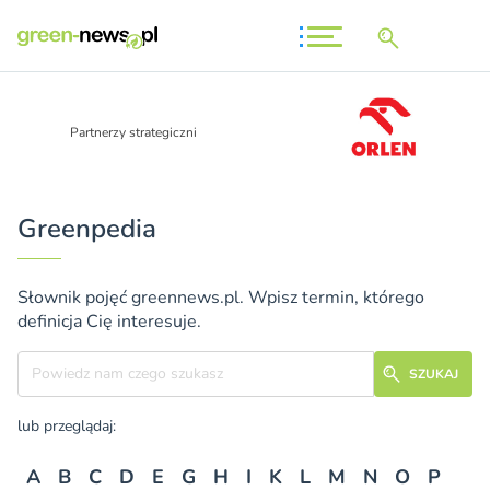
Partnerzy strategiczni
Greenpedia
Słownik pojęć greennews.pl. Wpisz termin, którego
definicja Cię interesuje.
Szukane hasło
SZUKAJ
lub przeglądaj:
A
B
C
D
E
G
H
I
K
L
M
N
O
P