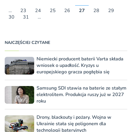
…
23
24
25
26
27
28
29
30
31
…
NAJCZĘŚCIEJ CZYTANE
Niemiecki producent baterii Varta składa
wniosek o upadłość. Kryzys u
europejskiego gracza pogłębia się
Samsung SDI stawia na baterie ze stałym
elektrolitem. Produkcja ruszy już w 2027
roku
Drony, blackouty i pożary. Wojna w
Ukrainie stała się poligonem dla
technologii bateryjnych