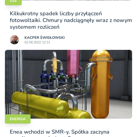
OZE
Kilkukrotny spadek liczby przyłączeń
fotowoltaiki. Chmury nadciągnęły wraz z nowym
systemem rozliczeń
KACPER ŚWISŁO­WSKI
02.08.2022 12:51
ENERGIA
Enea wchodzi w SMR-y. Spółka zaczyna