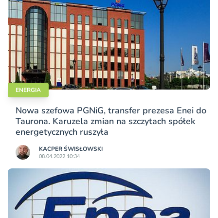
ENERGIA
Nowa szefowa PGNiG, transfer prezesa Enei do
Taurona. Karuzela zmian na szczytach spółek
energetycznych ruszyła
KACPER ŚWISŁO­WSKI
08.04.2022 10:34