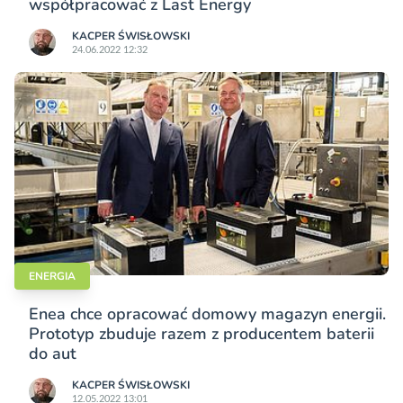
współpracować z Last Energy
KACPER ŚWISŁO­WSKI
24.06.2022 12:32
ENERGIA
Enea chce opracować domowy magazyn energii.
Prototyp zbuduje razem z producentem baterii
do aut
KACPER ŚWISŁO­WSKI
12.05.2022 13:01