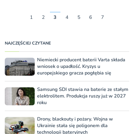
1
2
3
4
5
6
7
NAJCZĘŚCIEJ CZYTANE
Niemiecki producent baterii Varta składa
wniosek o upadłość. Kryzys u
europejskiego gracza pogłębia się
Samsung SDI stawia na baterie ze stałym
elektrolitem. Produkcja ruszy już w 2027
roku
Drony, blackouty i pożary. Wojna w
Ukrainie stała się poligonem dla
technologii bateryjnych