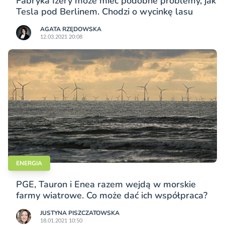
Fabryka Izery może mieć podobne problemy, jak
Tesla pod Berlinem. Chodzi o wycinkę lasu
AGATA RZĘDOWSKA
12.03.2021 20:08
ENERGIA
PGE, Tauron i Enea razem wejdą w morskie
farmy wiatrowe. Co może dać ich współpraca?
JUSTYNA PISZCZATOWSKA
18.01.2021 10:50