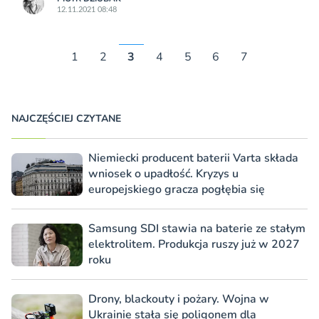
12.11.2021 08:48
1
2
3
4
5
6
7
NAJCZĘŚCIEJ CZYTANE
Niemiecki producent baterii Varta składa
wniosek o upadłość. Kryzys u
europejskiego gracza pogłębia się
Samsung SDI stawia na baterie ze stałym
elektrolitem. Produkcja ruszy już w 2027
roku
Drony, blackouty i pożary. Wojna w
Ukrainie stała się poligonem dla