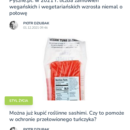
Pyszne.pl: w 2021 r. liczba zamówień
wegańskich i wegetariańskich wzrosła niemal o
połowę
PIOTR DZIUBAK
01.12.2021 09:46
STYL ŻYCIA
Można już kupić roślinne sashimi. Czy to pomoże
w ochronie przełowionego tuńczyka?
PIOTR DZIUBAK