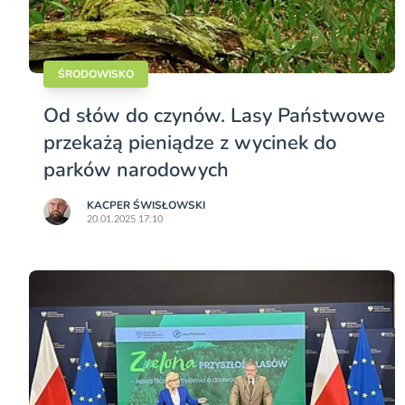
ŚRODOWISKO
Od słów do czynów. Lasy Państwowe
przekażą pieniądze z wycinek do
parków narodowych
KACPER ŚWISŁO­WSKI
20.01.2025 17:10