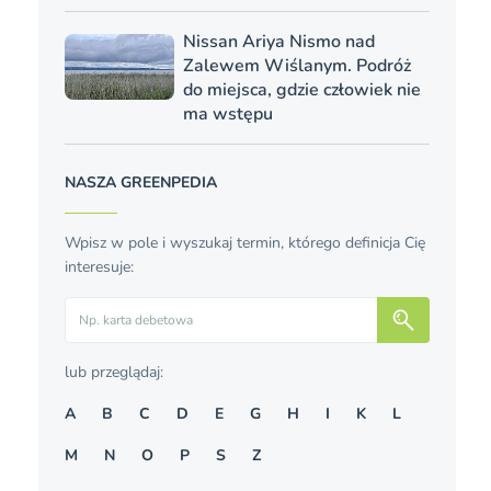
Nissan Ariya Nismo nad
Zalewem Wiślanym. Podróż
do miejsca, gdzie człowiek nie
ma wstępu
NASZA GREENPEDIA
Wpisz w pole i wyszukaj termin, którego definicja Cię
interesuje:
Szukaj
lub przeglądaj:
A
B
C
D
E
G
H
I
K
L
M
N
O
P
S
Z