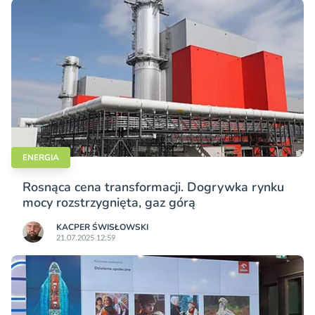
ENERGIA
Rosnąca cena transformacji. Dogrywka rynku
mocy rozstrzygnięta, gaz górą
KACPER ŚWISŁO­WSKI
21.07.2025 12:59