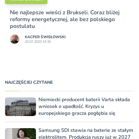
Nie najlepsze wieści z Brukseli. Coraz bliżej
reformy energetycznej, ale bez polskiego
postulatu
KACPER ŚWISŁO­WSKI
20.07.2023 14:30
NAJCZĘŚCIEJ CZYTANE
Niemiecki producent baterii Varta składa
wniosek o upadłość. Kryzys u
europejskiego gracza pogłębia się
Samsung SDI stawia na baterie ze stałym
elektrolitem. Produkcja ruszy już w 2027