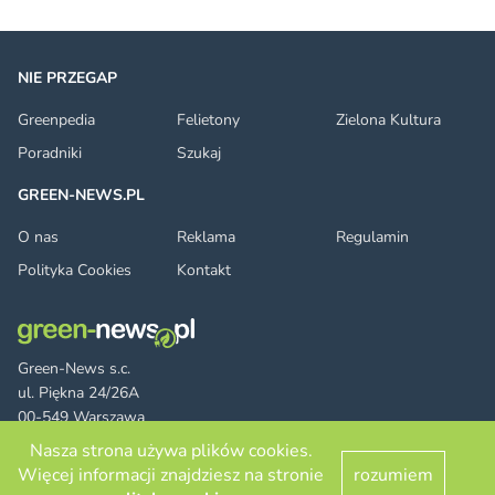
NIE PRZEGAP
Greenpedia
Felietony
Zielona Kultura
Poradniki
Szukaj
GREEN-NEWS.PL
O nas
Reklama
Regulamin
Polityka Cookies
Kontakt
Green-News s.c.
ul. Piękna 24/26A
00-549 Warszawa
Nasza strona używa plików cookies.
Więcej informacji znajdziesz na stronie
rozumiem
Facebook
Twitter
LinkedIn
RSS
© 2026 green-news.pl. All rights reserved.