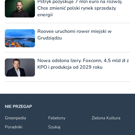
Pstryk pozyskuje 7 mln euro na rozwój.
Chce zmienić polski rynek sprzedaży
energii
Roovee uruchomi rower miejski w
Grudziądzu
Nowa odsłona Izery. Foxconn, 4,5 mld zł z
KPO i produkcja od 2029 roku
NIE PRZEGAP
Greenpedia
Felietony
Zielona Kultura
Poradniki
Szukaj