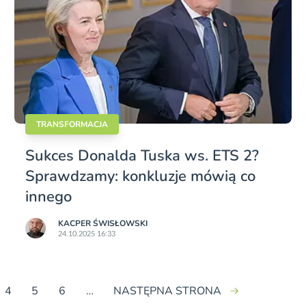
TRANSFORMACJA
Sukces Donalda Tuska ws. ETS 2?
Sprawdzamy: konkluzje mówią co
innego
KACPER ŚWISŁO­WSKI
24.10.2025 16:33
4
5
6
…
NASTĘPNA STRONA