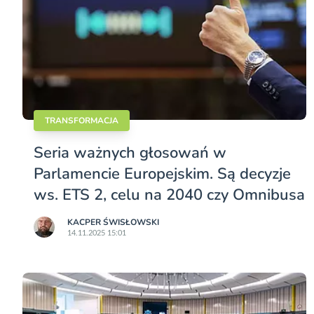
TRANSFORMACJA
Seria ważnych głosowań w
Parlamencie Europejskim. Są decyzje
ws. ETS 2, celu na 2040 czy Omnibusa
KACPER ŚWISŁO­WSKI
14.11.2025 15:01