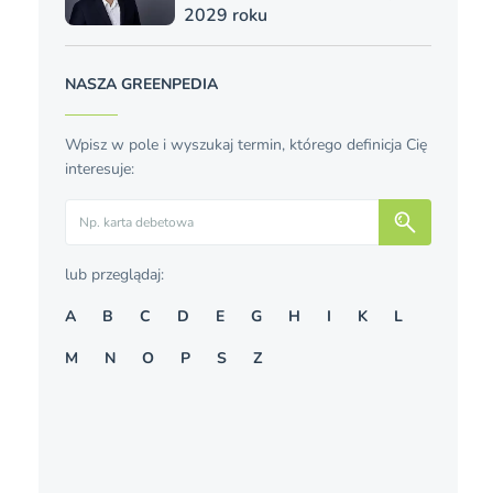
2029 roku
NASZA GREENPEDIA
Wpisz w pole i wyszukaj termin, którego definicja Cię
interesuje:
Szukaj
lub przeglądaj:
A
B
C
D
E
G
H
I
K
L
M
N
O
P
S
Z