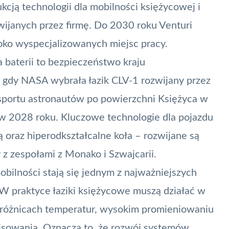
cją technologii dla mobilności księżycowej i
wijanych przez firmę. Do 2030 roku Venturi
oko wyspecjalizowanych miejsc pracy.
 baterii to bezpieczeństwo kraju
z, gdy NASA wybrała łazik CLV-1 rozwijany przez
nsportu astronautów po powierzchni Księżyca w
w 2028 roku. Kluczowe technologie dla pojazdu
ą oraz hiperodkształcalne koła – rozwijane są
z zespołami z Monako i Szwajcarii.
mobilności stają się jednym z najważniejszych
 praktyce łaziki księżycowe muszą działać w
różnicach temperatur, wysokim promieniowaniu
isowania. Oznacza to, że rozwój systemów