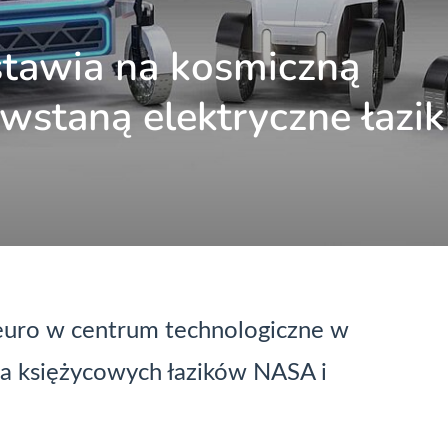
stawia na kosmiczną
wstaną elektryczne łazik
euro w centrum technologiczne w
dla księżycowych łazików NASA i