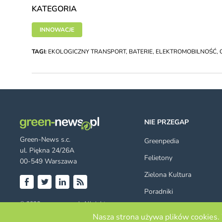
KATEGORIA
INNOWACJE
TAGI:
EKOLOGICZNY TRANSPORT
,
BATERIE
,
ELEKTROMOBILNOŚĆ
,
NIE PRZEGAP
Green-News s.c.
Greenpedia
ul. Piękna 24/26A
Felietony
00-549 Warszawa
Zielona Kultura
Poradniki
Facebook
Twitter
LinkedIn
RSS
© 2026 green-news.pl. All rights
Szukaj
reserved.
Nasza strona używa plików cookies. 