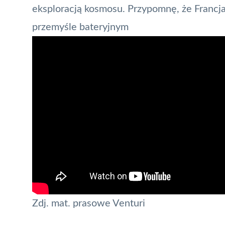
eksploracją kosmosu. Przypomnę, że
Francj
przemyśle bateryjnym
Zdj. mat. prasowe Venturi