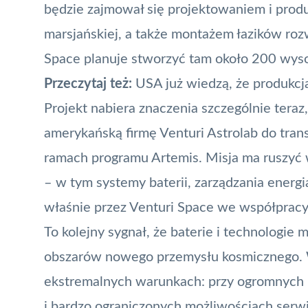
będzie zajmował się projektowaniem i produk
marsjańskiej, a także montażem łazików roz
Space planuje stworzyć tam około 200 wys
Przeczytaj też:
USA już wiedzą, że produkcja
Projekt nabiera znaczenia szczególnie tera
amerykańską firmę Venturi Astrolab do tra
ramach programu Artemis. Misja ma ruszyć 
– w tym systemy baterii, zarządzania energi
właśnie przez Venturi Space we współpracy 
To kolejny sygnał, że baterie i technologie 
obszarów nowego przemysłu kosmicznego. W
ekstremalnych warunkach: przy ogromnych 
i bardzo ograniczonych możliwościach serw