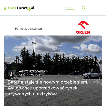
Partnerzy strategiczni
AGATA RZĘDOWSKA
01.06.2026 15:07
Bateria staje się nowym przebiegiem.
Aviloo chce uporządkować rynek
używanych elektryków