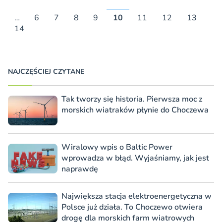
…
6
7
8
9
10
11
12
13
14
NAJCZĘŚCIEJ CZYTANE
Tak tworzy się historia. Pierwsza moc z
morskich wiatraków płynie do Choczewa
Wiralowy wpis o Baltic Power
wprowadza w błąd. Wyjaśniamy, jak jest
naprawdę
Największa stacja elektroenergetyczna w
Polsce już działa. To Choczewo otwiera
drogę dla morskich farm wiatrowych