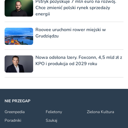
Pstryk pozyskuje 7 mln euro na rozwój.
Chce zmienić polski rynek sprzedaży
energii
Roovee uruchomi rower miejski w
Grudziądzu
Nowa odsłona Izery. Foxconn, 4,5 mld zł z
KPO i produkcja od 2029 roku
NIE PRZEGAP
Greenpedia
Felietony
Zielona Kultura
Poradniki
Szukaj