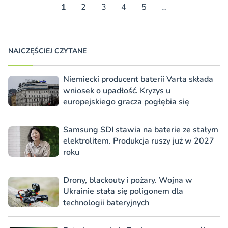
1
2
3
4
5
…
NAJCZĘŚCIEJ CZYTANE
Niemiecki producent baterii Varta składa
wniosek o upadłość. Kryzys u
europejskiego gracza pogłębia się
Samsung SDI stawia na baterie ze stałym
elektrolitem. Produkcja ruszy już w 2027
roku
Drony, blackouty i pożary. Wojna w
Ukrainie stała się poligonem dla
technologii bateryjnych