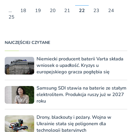
…
18
19
20
21
22
23
24
25
NAJCZĘŚCIEJ CZYTANE
Niemiecki producent baterii Varta składa
wniosek o upadłość. Kryzys u
europejskiego gracza pogłębia się
Samsung SDI stawia na baterie ze stałym
elektrolitem. Produkcja ruszy już w 2027
roku
Drony, blackouty i pożary. Wojna w
Ukrainie stała się poligonem dla
technologii bateryjnych