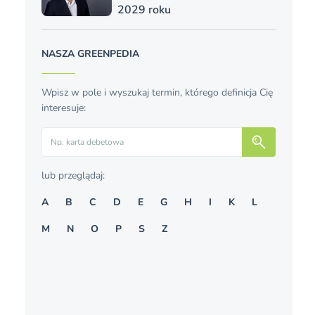
2029 roku
NASZA GREENPEDIA
Wpisz w pole i wyszukaj termin, którego definicja Cię
interesuje:
Szukaj
lub przeglądaj:
A
B
C
D
E
G
H
I
K
L
M
N
O
P
S
Z