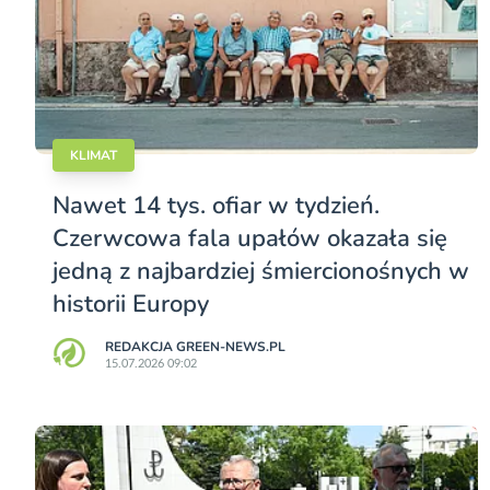
KLIMAT
Nawet 14 tys. ofiar w tydzień.
Czerwcowa fala upałów okazała się
jedną z najbardziej śmiercionośnych w
historii Europy
REDAKCJA GREEN-NEWS.PL
15.07.2026 09:02