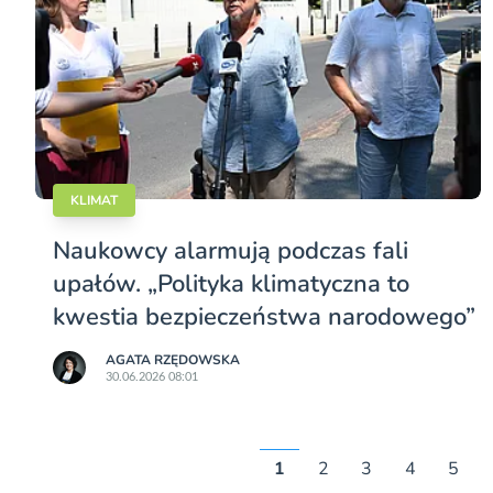
KLIMAT
Naukowcy alarmują podczas fali
upałów. „Polityka klimatyczna to
kwestia bezpieczeństwa narodowego”
AGATA RZĘDOWSKA
30.06.2026 08:01
1
2
3
4
5