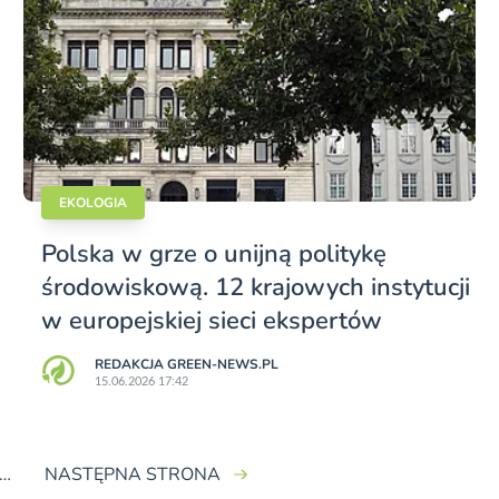
EKOLOGIA
Polska w grze o unijną politykę
środowiskową. 12 krajowych instytucji
w europejskiej sieci ekspertów
REDAKCJA GREEN-NEWS.PL
15.06.2026 17:42
…
NASTĘPNA STRONA