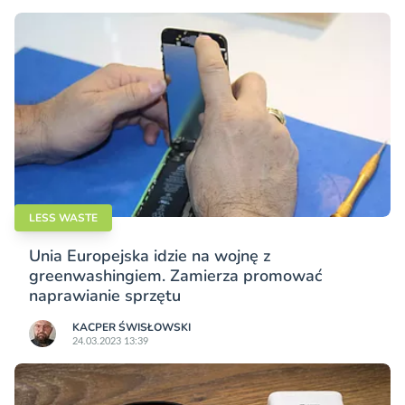
LESS WASTE
Unia Europejska idzie na wojnę z
greenwashingiem. Zamierza promować
naprawianie sprzętu
KACPER ŚWISŁO­WSKI
24.03.2023 13:39