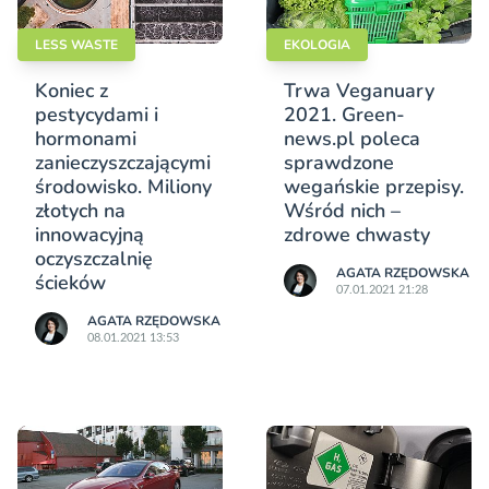
LESS WASTE
EKOLOGIA
Koniec z
Trwa Veganuary
pestycydami i
2021. Green-
hormonami
news.pl poleca
zanieczyszczającymi
sprawdzone
środowisko. Miliony
wegańskie przepisy.
złotych na
Wśród nich –
innowacyjną
zdrowe chwasty
oczyszczalnię
AGATA RZĘDOWSKA
ścieków
07.01.2021 21:28
AGATA RZĘDOWSKA
08.01.2021 13:53