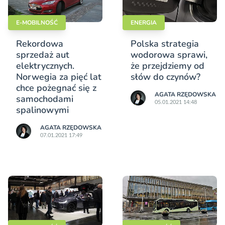
E-MOBILNOŚĆ
ENERGIA
Rekordowa
Polska strategia
sprzedaż aut
wodorowa sprawi,
elektrycznych.
że przejdziemy od
Norwegia za pięć lat
słów do czynów?
chce pożegnać się z
AGATA RZĘDOWSKA
samochodami
05.01.2021 14:48
spalinowymi
AGATA RZĘDOWSKA
07.01.2021 17:49