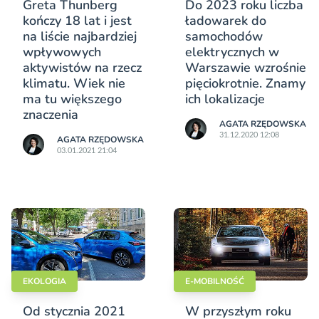
Greta Thunberg
Do 2023 roku liczba
kończy 18 lat i jest
ładowarek do
na liście najbardziej
samochodów
wpływowych
elektrycznych w
aktywistów na rzecz
Warszawie wzrośnie
klimatu. Wiek nie
pięciokrotnie. Znamy
ma tu większego
ich lokalizacje
znaczenia
AGATA RZĘDOWSKA
31.12.2020 12:08
AGATA RZĘDOWSKA
03.01.2021 21:04
EKOLOGIA
E-MOBILNOŚĆ
Od stycznia 2021
W przyszłym roku