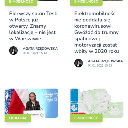
E-MOBILNOŚĆ
E-MOBILNOŚĆ
Pierwszy salon Tesli
Elektromobilność
w Polsce już
nie poddała się
otwarty. Znamy
koronawirusowi.
lokalizację – nie jest
Gwóźdź do trumny
w Warszawie
spalinowej
motoryzacji został
AGATA RZĘDOWSKA
wbity w 2020 roku
04.01.2021 16:13
AGATA RZĘDOWSKA
04.01.2021 10:55
EKOLOGIA
E-MOBILNOŚĆ