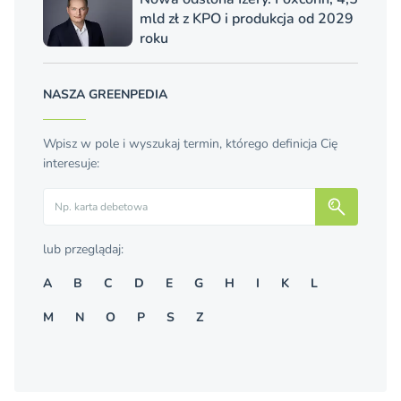
mld zł z KPO i produkcja od 2029
roku
NASZA GREENPEDIA
Wpisz w pole i wyszukaj termin, którego definicja Cię
interesuje:
Szukaj
lub przeglądaj:
A
B
C
D
E
G
H
I
K
L
M
N
O
P
S
Z