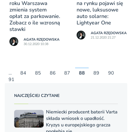
roku Warszawa
na rynku pojawi się
zmienia system
nowe, luksusowe
opłat za parkowanie.
auto solarne:
Zobacz o ile wzrosną
Lightyear One
stawki
AGATA RZĘDOWSKA
21.12.2020 21:27
AGATA RZĘDOWSKA
30.12.2020 10:38
…
84
85
86
87
88
89
90
91
NAJCZĘŚCIEJ CZYTANE
Niemiecki producent baterii Varta
składa wniosek o upadłość.
Kryzys u europejskiego gracza
pogłębia się