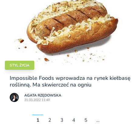
STYL ŻYCIA
Impossible Foods wprowadza na rynek kiełbasę
roślinną. Ma skwierczeć na ogniu
AGATA RZĘDOWSKA
31.03.2022 11:49
1
2
3
4
5
…