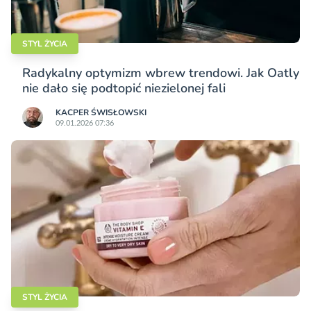
STYL ŻYCIA
Radykalny optymizm wbrew trendowi. Jak Oatly
nie dało się podtopić niezielonej fali
KACPER ŚWISŁO­WSKI
09.01.2026 07:36
STYL ŻYCIA