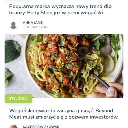
Popularna marka wyznacza nowy trend dla
branży. Body Shop już w pełni wegański
ANNA JANIK
10.01.2024 12:16
STYL ŻYCIA
Wegańska gwiazda zaczyna gasnąć. Beyond
Meat musi zmierzyć się z pozwem inwestorów
KACPER ŚWISŁO­WSKI