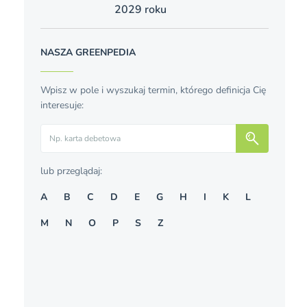
2029 roku
NASZA GREENPEDIA
Wpisz w pole i wyszukaj termin, którego definicja Cię
interesuje:
Szukaj
lub przeglądaj:
A
B
C
D
E
G
H
I
K
L
M
N
O
P
S
Z