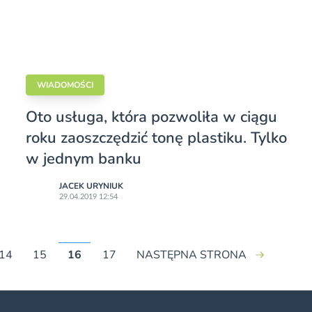
WIADOMOŚCI
Oto usługa, która pozwoliła w ciągu
roku zaoszczędzić tonę plastiku. Tylko
w jednym banku
JACEK URYNIUK
29.04.2019 12:54
14
15
16
17
NASTĘPNA STRONA