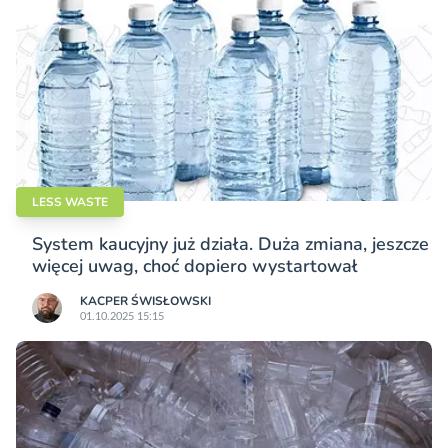
LESS WASTE
System kaucyjny już działa. Duża zmiana, jeszcze
więcej uwag, choć dopiero wystartował
KACPER ŚWISŁO­WSKI
01.10.2025 15:15