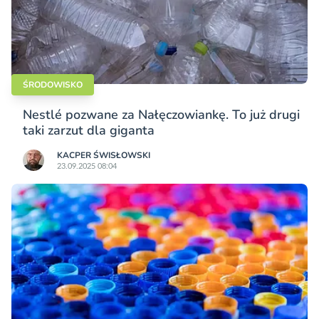
ŚRODOWISKO
Nestlé pozwane za Nałęczowiankę. To już drugi
taki zarzut dla giganta
KACPER ŚWISŁO­WSKI
23.09.2025 08:04