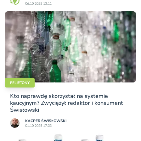
06.10.2025 13:11
FELIETONY
Kto naprawdę skorzystał na systemie
kaucyjnym? Zwyciężył redaktor i konsument
Świsłowski
KACPER ŚWISŁO­WSKI
01.10.2025 17:33