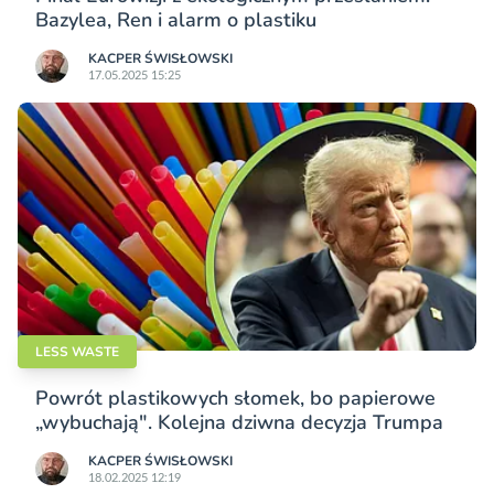
Bazylea, Ren i alarm o plastiku
KACPER ŚWISŁO­WSKI
17.05.2025 15:25
LESS WASTE
Powrót plastikowych słomek, bo papierowe
„wybuchają". Kolejna dziwna decyzja Trumpa
KACPER ŚWISŁO­WSKI
18.02.2025 12:19