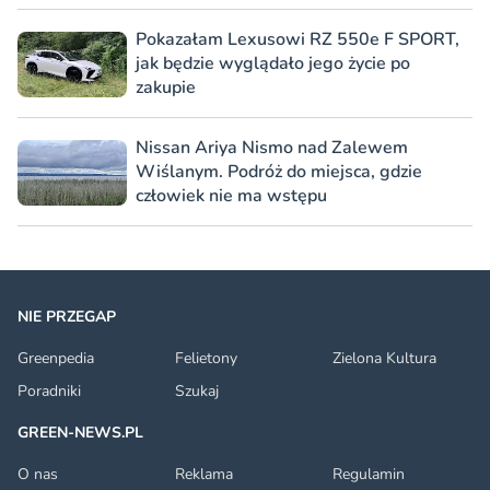
Pokazałam Lexusowi RZ 550e F SPORT,
jak będzie wyglądało jego życie po
zakupie
Nissan Ariya Nismo nad Zalewem
Wiślanym. Podróż do miejsca, gdzie
człowiek nie ma wstępu
NIE PRZEGAP
Greenpedia
Felietony
Zielona Kultura
Poradniki
Szukaj
GREEN-NEWS.PL
O nas
Reklama
Regulamin