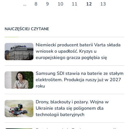
…
8
9
10
11
12
13
NAJCZĘŚCIEJ CZYTANE
Niemiecki producent baterii Varta składa
wniosek o upadłość. Kryzys u
europejskiego gracza pogłębia się
Samsung SDI stawia na baterie ze stałym
elektrolitem. Produkcja ruszy już w 2027
roku
Drony, blackouty i pożary. Wojna w
Ukrainie stała się poligonem dla
technologii bateryjnych