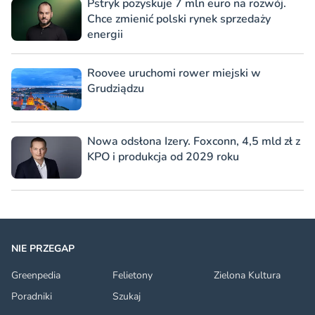
Pstryk pozyskuje 7 mln euro na rozwój.
Chce zmienić polski rynek sprzedaży
energii
Roovee uruchomi rower miejski w
Grudziądzu
Nowa odsłona Izery. Foxconn, 4,5 mld zł z
KPO i produkcja od 2029 roku
NIE PRZEGAP
Greenpedia
Felietony
Zielona Kultura
Poradniki
Szukaj