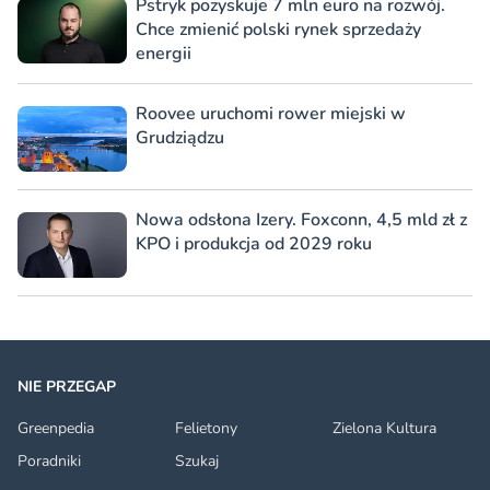
Pstryk pozyskuje 7 mln euro na rozwój.
Chce zmienić polski rynek sprzedaży
energii
Roovee uruchomi rower miejski w
Grudziądzu
Nowa odsłona Izery. Foxconn, 4,5 mld zł z
KPO i produkcja od 2029 roku
NIE PRZEGAP
Greenpedia
Felietony
Zielona Kultura
Poradniki
Szukaj