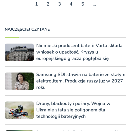
1
2
3
4
5
…
NAJCZĘŚCIEJ CZYTANE
Niemiecki producent baterii Varta składa
wniosek o upadłość. Kryzys u
europejskiego gracza pogłębia się
Samsung SDI stawia na baterie ze stałym
elektrolitem. Produkcja ruszy już w 2027
roku
Drony, blackouty i pożary. Wojna w
Ukrainie stała się poligonem dla
technologii bateryjnych