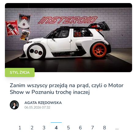
STYL ŻYCIA
Zanim wszyscy przejdą na prąd, czyli o Motor
Show w Poznaniu trochę inaczej
AGATA RZĘDOWSKA
06.05.2026 07:32
1
2
3
4
5
6
7
8
…