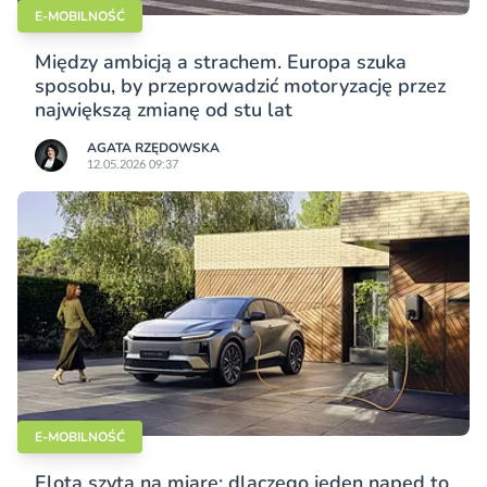
E-MOBILNOŚĆ
Między ambicją a strachem. Europa szuka
sposobu, by przeprowadzić motoryzację przez
największą zmianę od stu lat
AGATA RZĘDOWSKA
12.05.2026 09:37
E-MOBILNOŚĆ
Flota szyta na miarę: dlaczego jeden napęd to