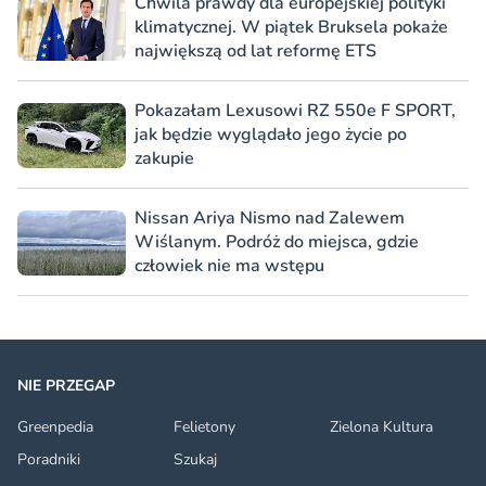
Chwila prawdy dla europejskiej polityki
klimatycznej. W piątek Bruksela pokaże
największą od lat reformę ETS
Pokazałam Lexusowi RZ 550e F SPORT,
jak będzie wyglądało jego życie po
zakupie
Nissan Ariya Nismo nad Zalewem
Wiślanym. Podróż do miejsca, gdzie
człowiek nie ma wstępu
NIE PRZEGAP
Greenpedia
Felietony
Zielona Kultura
Poradniki
Szukaj