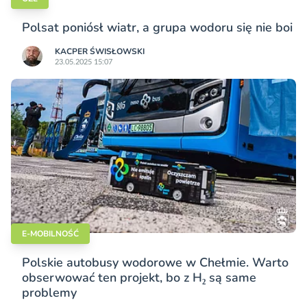
Polsat poniósł wiatr, a grupa wodoru się nie boi
KACPER ŚWISŁO­WSKI
23.05.2025 15:07
E-MOBILNOŚĆ
Polskie autobusy wodorowe w Chełmie. Warto
obserwować ten projekt, bo z H₂ są same
problemy