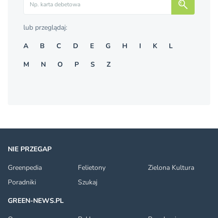
lub przeglądaj:
A
B
C
D
E
G
H
I
K
L
M
N
O
P
S
Z
NIE PRZEGAP
Greenpedia
Felietony
Zielona Kultura
Poradniki
Szukaj
GREEN-NEWS.PL