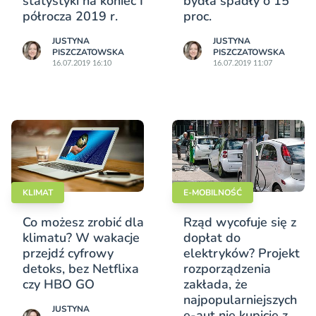
statystyki na koniec I
bydła spadły o 15
półrocza 2019 r.
proc.
JUSTYNA
JUSTYNA
PISZCZATOWSKA
PISZCZATOWSKA
16.07.2019 16:10
16.07.2019 11:07
KLIMAT
E-MOBILNOŚĆ
Co możesz zrobić dla
Rząd wycofuje się z
klimatu? W wakacje
dopłat do
przejdź cyfrowy
elektryków? Projekt
detoks, bez Netflixa
rozporządzenia
czy HBO GO
zakłada, że
najpopularniejszych
JUSTYNA
e-aut nie kupicie z