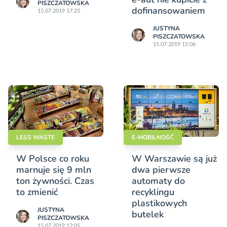
PISZCZATOWSKA
dofinansowaniem
15.07.2019 17:25
JUSTYNA
PISZCZATOWSKA
15.07.2019 15:06
LESS WASTE
E-MOBILNOŚĆ
W Polsce co roku
W Warszawie są już
marnuje się 9 mln
dwa pierwsze
ton żywności. Czas
automaty do
to zmienić
recyklingu
plastikowych
JUSTYNA
butelek
PISZCZATOWSKA
15.07.2019 12:05