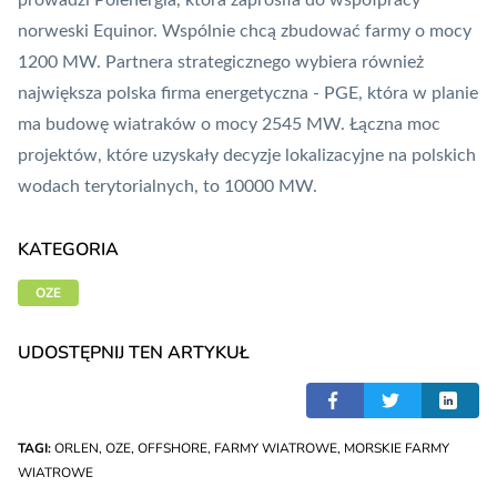
prowadzi Polenergia, która zaprosiła do współpracy
norweski Equinor. Wspólnie chcą zbudować farmy o mocy
1200 MW. Partnera strategicznego wybiera również
największa polska firma energetyczna - PGE, która w planie
ma budowę wiatraków o mocy 2545 MW. Łączna moc
projektów, które uzyskały decyzje lokalizacyjne na polskich
wodach terytorialnych, to 10000 MW.
KATEGORIA
OZE
UDOSTĘPNIJ TEN ARTYKUŁ
TAGI:
ORLEN
,
OZE
,
OFFSHORE
,
FARMY WIATROWE
,
MORSKIE FARMY
WIATROWE