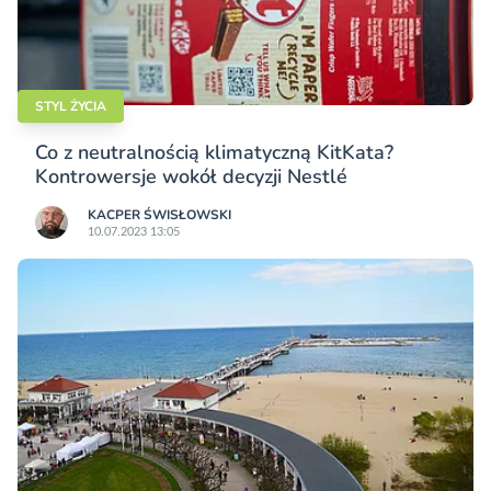
STYL ŻYCIA
Co z neutralnością klimatyczną KitKata?
Kontrowersje wokół decyzji Nestlé
KACPER ŚWISŁO­WSKI
10.07.2023 13:05