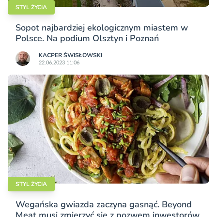
STYL ŻYCIA
Sopot najbardziej ekologicznym miastem w
Polsce. Na podium Olsztyn i Poznań
KACPER ŚWISŁO­WSKI
22.06.2023 11:06
STYL ŻYCIA
Wegańska gwiazda zaczyna gasnąć. Beyond
Meat musi zmierzyć się z pozwem inwestorów