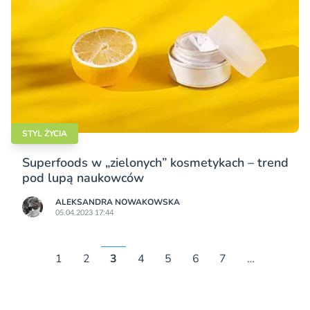
STYL ŻYCIA
Superfoods w „zielonych” kosmetykach – trend
pod lupą naukowców
ALEKSANDRA NOWAKOWSKA
05.04.2023 17:44
1
2
3
4
5
6
7
…