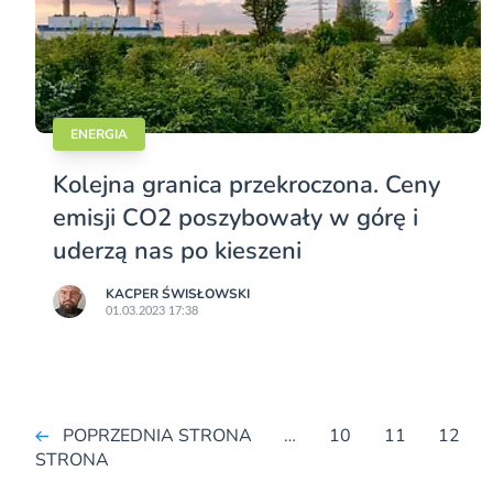
ENERGIA
Kolejna granica przekroczona. Ceny
emisji CO2 poszybowały w górę i
uderzą nas po kieszeni
KACPER ŚWISŁO­WSKI
01.03.2023 17:38
POPRZEDNIA STRONA
…
10
11
12
STRONA