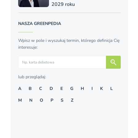
2029 roku
NASZA GREENPEDIA
Wpisz w pole i wyszukaj termin, którego definicja Cię
interesuje:
Szukaj
lub przeglądaj:
A
B
C
D
E
G
H
I
K
L
M
N
O
P
S
Z