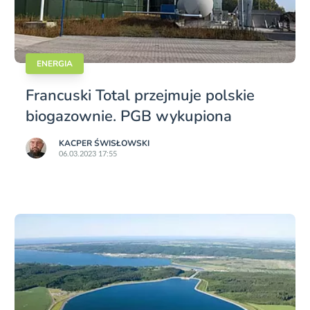
ENERGIA
Francuski Total przejmuje polskie
biogazownie. PGB wykupiona
KACPER ŚWISŁO­WSKI
06.03.2023 17:55