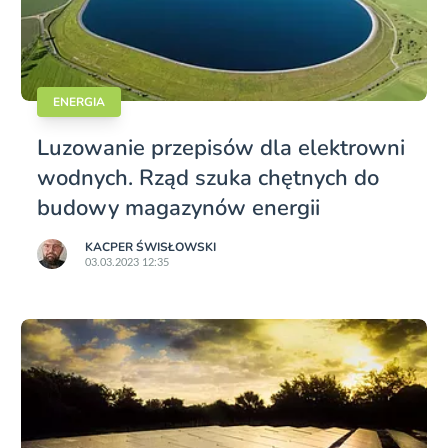
ENERGIA
Luzowanie przepisów dla elektrowni
wodnych. Rząd szuka chętnych do
budowy magazynów energii
KACPER ŚWISŁO­WSKI
03.03.2023 12:35