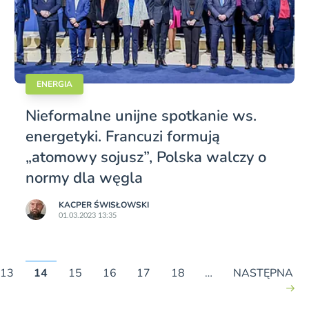
ENERGIA
Nieformalne unijne spotkanie ws.
energetyki. Francuzi formują
„atomowy sojusz”, Polska walczy o
normy dla węgla
KACPER ŚWISŁO­WSKI
01.03.2023 13:35
13
14
15
16
17
18
…
NASTĘPNA