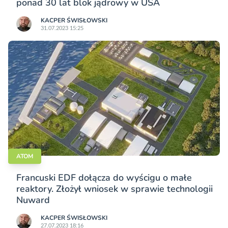
ponad 30 lat blok jądrowy w USA
KACPER ŚWISŁO­WSKI
31.07.2023 15:25
ATOM
Francuski EDF dołącza do wyścigu o małe
reaktory. Złożył wniosek w sprawie technologii
Nuward
KACPER ŚWISŁO­WSKI
27.07.2023 18:16