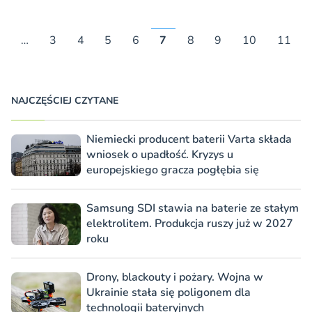
…
3
4
5
6
7
8
9
10
11
NAJCZĘŚCIEJ CZYTANE
Niemiecki producent baterii Varta składa
wniosek o upadłość. Kryzys u
europejskiego gracza pogłębia się
Samsung SDI stawia na baterie ze stałym
elektrolitem. Produkcja ruszy już w 2027
roku
Drony, blackouty i pożary. Wojna w
Ukrainie stała się poligonem dla
technologii bateryjnych