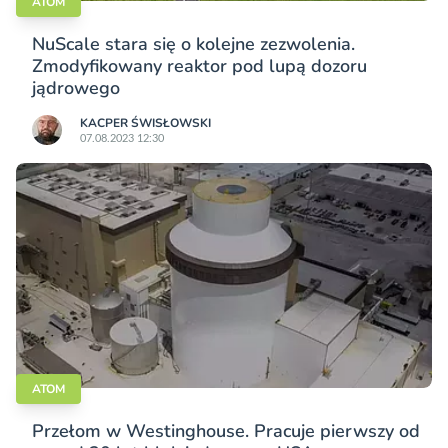
ATOM
NuScale stara się o kolejne zezwolenia.
Zmodyfikowany reaktor pod lupą dozoru
jądrowego
KACPER ŚWISŁO­WSKI
07.08.2023 12:30
ATOM
Przełom w Westinghouse. Pracuje pierwszy od