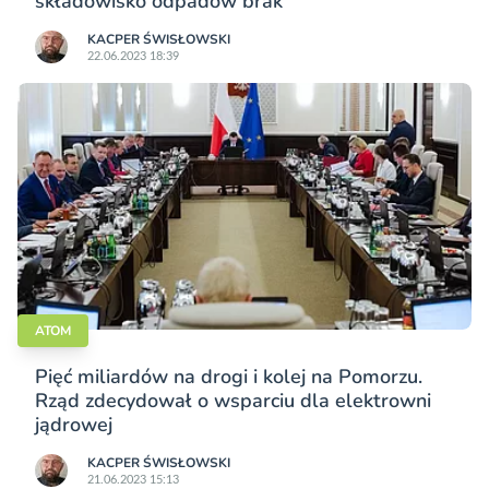
składowisko odpadów brak
KACPER ŚWISŁO­WSKI
22.06.2023 18:39
ATOM
Pięć miliardów na drogi i kolej na Pomorzu.
Rząd zdecydował o wsparciu dla elektrowni
jądrowej
KACPER ŚWISŁO­WSKI
21.06.2023 15:13