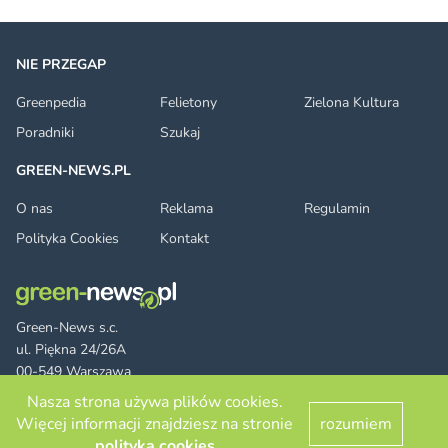
NIE PRZEGAP
Greenpedia
Felietony
Zielona Kultura
Poradniki
Szukaj
GREEN-NEWS.PL
O nas
Reklama
Regulamin
Polityka Cookies
Kontakt
Green-News s.c.
ul. Piękna 24/26A
00-549 Warszawa
Nasza strona używa plików cookies.
Więcej informacji znajdziesz na stronie
rozumiem
Facebook
Twitter
LinkedIn
RSS
© 2026 green-news.pl. All rights reserved.
polityka cookies