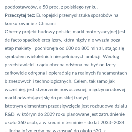
poddostawców, a 50 proc. z polskiego rynku.
Przeczytaj też:
Europejski przemysł szuka sposobów na
konkurowanie z Chinami
Obecny projekt budowy polskiej marki motoryzacyjnej jest
de facto spadkobiercą Izery, która nigdy nie wyszła poza
etap makiety i pochłonęła od 600 do 800 mln zł, stając się
symbolem wieloletnich niespełnionych ambicji. Według
przedstawicieli rządu obecna odsłona ma być od Izery
całkowicie odrębna i opierać się na realnych fundamentach
biznesowych i technologicznych. Celem, tak samo jak
wcześniej, jest stworzenie nowoczesnej, międzynarodowej
marki odwołującej się do polskiej tradycji.
Istotnym elementem przedsięwzięcia jest rozbudowa działu
R&D, w którym do 2029 roku planowane jest zatrudnienie
około 360 osób, a w średnim terminie – do lat 2033–2034
– liczba inżynierów ma wzrosnąć do około 530, z