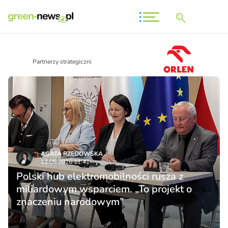
Partnerzy strategiczni
AGATA RZĘDOWSKA
13.05.2026 11:41
Polski hub elektromobilności rusza z
miliardowym wsparciem. „To projekt o
znaczeniu narodowym”