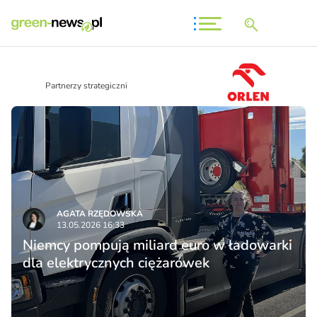
Partnerzy strategiczni
AGATA RZĘDOWSKA
13.05.2026 16:33
Niemcy pompują miliard euro w ładowarki
dla elektrycznych ciężarówek