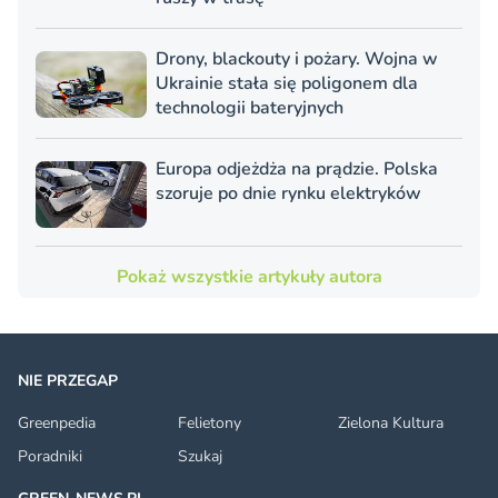
Drony, blackouty i pożary. Wojna w
Ukrainie stała się poligonem dla
technologii bateryjnych
Europa odjeżdża na prądzie. Polska
szoruje po dnie rynku elektryków
Pokaż wszystkie artykuły autora
NIE PRZEGAP
Greenpedia
Felietony
Zielona Kultura
Poradniki
Szukaj