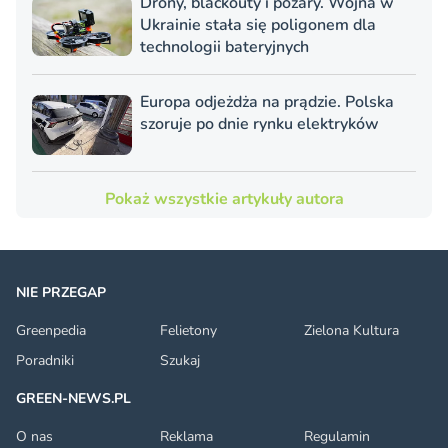
Drony, blackouty i pożary. Wojna w
Ukrainie stała się poligonem dla
technologii bateryjnych
Europa odjeżdża na prądzie. Polska
szoruje po dnie rynku elektryków
Pokaż wszystkie artykuły autora
NIE PRZEGAP
Greenpedia
Felietony
Zielona Kultura
Poradniki
Szukaj
GREEN-NEWS.PL
O nas
Reklama
Regulamin