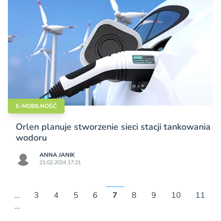
E-MOBILNOŚĆ
Orlen planuje stworzenie sieci stacji tankowania
wodoru
ANNA JANIK
21.02.2024 17:21
…
3
4
5
6
7
8
9
10
11
…