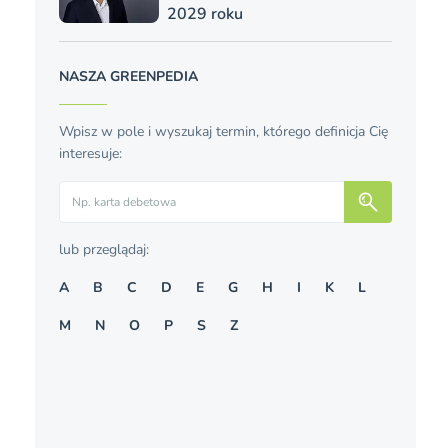
2029 roku
NASZA GREENPEDIA
Wpisz w pole i wyszukaj termin, którego definicja Cię
interesuje:
Szukaj
lub przeglądaj:
A
B
C
D
E
G
H
I
K
L
M
N
O
P
S
Z