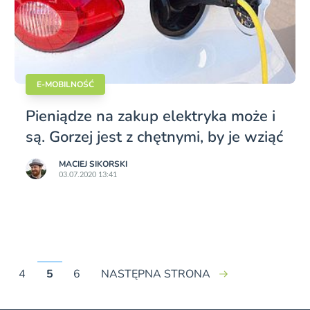
E-MOBILNOŚĆ
Pieniądze na zakup elektryka może i
są. Gorzej jest z chętnymi, by je wziąć
MACIEJ SIKORSKI
03.07.2020 13:41
4
5
6
NASTĘPNA STRONA