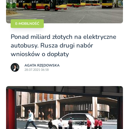
E-MOBILNOŚĆ
Ponad miliard złotych na elektryczne
autobusy. Rusza drugi nabór
wniosków o dopłaty
AGATA RZĘDOWSKA
28.07.2021 06:58