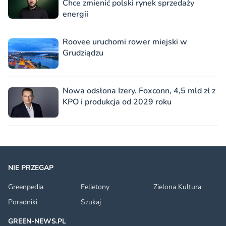
Chce zmienić polski rynek sprzedaży
energii
Roovee uruchomi rower miejski w
Grudziądzu
Nowa odsłona Izery. Foxconn, 4,5 mld zł z
KPO i produkcja od 2029 roku
NIE PRZEGAP
Greenpedia
Felietony
Zielona Kultura
Poradniki
Szukaj
GREEN-NEWS.PL