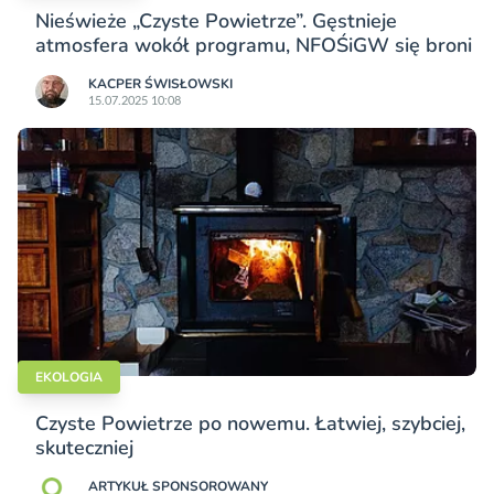
Nieświeże „Czyste Powietrze”. Gęstnieje
atmosfera wokół programu, NFOŚiGW się broni
KACPER ŚWISŁO­WSKI
15.07.2025 10:08
EKOLOGIA
Czyste Powietrze po nowemu. Łatwiej, szybciej,
skuteczniej
ARTYKUŁ SPONSOROWANY