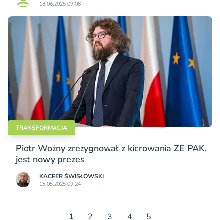
18.06.2025 09:08
TRANSFORMACJA
Piotr Woźny zrezygnował z kierowania ZE PAK,
jest nowy prezes
KACPER ŚWISŁO­WSKI
15.05.2025 09:24
1
2
3
4
5