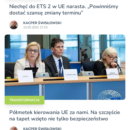
Niechęć do ETS 2 w UE narasta. „Powinniśmy
dostać szansę zmiany terminu”
KACPER ŚWISŁO­WSKI
13.05.2025 17:55
TRANSFORMACJA
Półmetek kierowania UE za nami. Na szczęście
na tapet wzięto nie tylko bezpieczeństwo
KACPER ŚWISŁO­WSKI