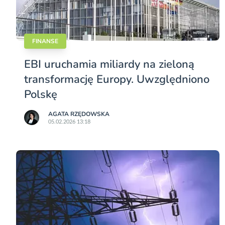
FINANSE
EBI uruchamia miliardy na zieloną
transformację Europy. Uwzględniono
Polskę
AGATA RZĘDOWSKA
05.02.2026 13:18