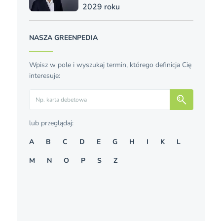
2029 roku
NASZA GREENPEDIA
Wpisz w pole i wyszukaj termin, którego definicja Cię
interesuje:
Szukaj
lub przeglądaj:
A
B
C
D
E
G
H
I
K
L
M
N
O
P
S
Z