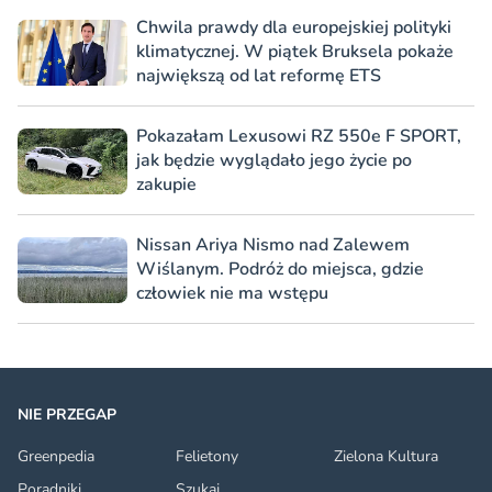
Chwila prawdy dla europejskiej polityki
klimatycznej. W piątek Bruksela pokaże
największą od lat reformę ETS
Pokazałam Lexusowi RZ 550e F SPORT,
jak będzie wyglądało jego życie po
zakupie
Nissan Ariya Nismo nad Zalewem
Wiślanym. Podróż do miejsca, gdzie
człowiek nie ma wstępu
NIE PRZEGAP
Greenpedia
Felietony
Zielona Kultura
Poradniki
Szukaj