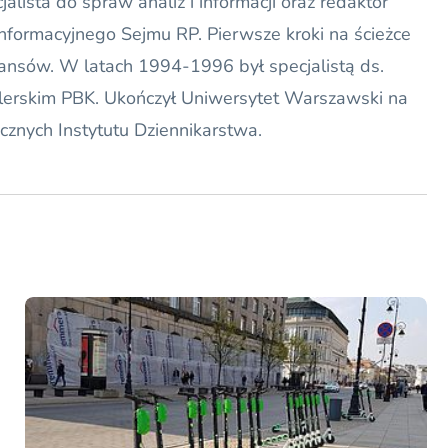
alista do spraw analiz i informacji oraz redaktor
Informacyjnego Sejmu RP. Pierwsze kroki na ścieżce
ansów. W latach 1994-1996 był specjalistą ds.
lerskim PBK. Ukończył Uniwersytet Warszawski na
cznych Instytutu Dziennikarstwa.