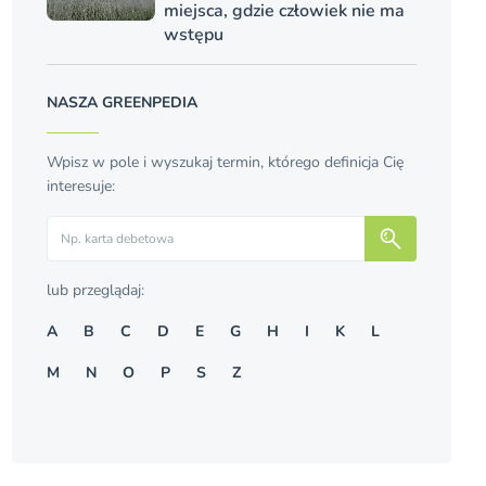
miejsca, gdzie człowiek nie ma
wstępu
NASZA GREENPEDIA
Wpisz w pole i wyszukaj termin, którego definicja Cię
interesuje:
Szukaj
lub przeglądaj:
A
B
C
D
E
G
H
I
K
L
M
N
O
P
S
Z