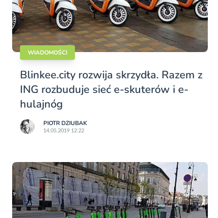
WIADOMOŚCI
Blinkee.city rozwija skrzydła. Razem z
ING rozbuduje sieć e-skuterów i e-
hulajnóg
PIOTR DZIUBAK
14.05.2019 12:22